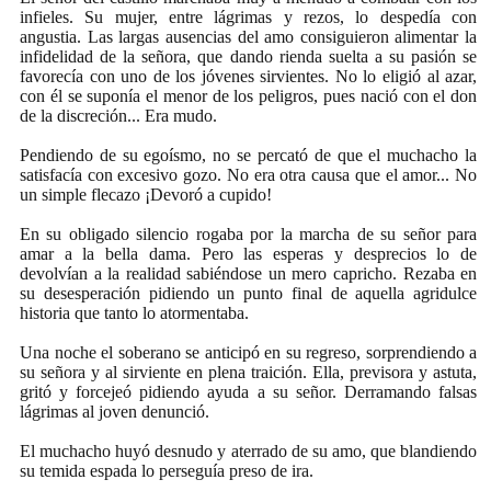
infieles. Su mujer, entre lágrimas y rezos, lo despedía con
angustia. Las largas ausencias del amo consiguieron alimentar la
infidelidad de la señora, que dando rienda suelta a su pasión se
favorecía con uno de los jóvenes sirvientes. No lo eligió al azar,
con él se suponía el menor de los peligros, pues nació con el don
de la discreción... Era mudo.
Pendiendo de su egoísmo, no se percató de que el muchacho la
satisfacía con excesivo gozo. No era otra causa que el amor... No
un simple flecazo ¡Devoró a cupido!
En su obligado silencio rogaba por la marcha de su señor para
amar a la bella dama. Pero las esperas y desprecios lo de
devolvían a la realidad sabiéndose un mero capricho. Rezaba en
su desesperación pidiendo un punto final de aquella agridulce
historia que tanto lo atormentaba.
Una noche el soberano se anticipó en su regreso, sorprendiendo a
su señora y al sirviente en plena traición. Ella, previsora y astuta,
gritó y forcejeó pidiendo ayuda a su señor. Derramando falsas
lágrimas al joven denunció.
El muchacho huyó desnudo y aterrado de su amo, que blandiendo
su temida espada lo perseguía preso de ira.