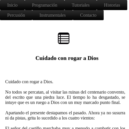
Inicio
Programación
Tutoriales
Historias
Percusión
Instrumentales
Contacto
Cuidado con rogar a Dios
Cuidado con rogar a Dios.
No todos se percatan, al visitar las ruinas del centenario convento,
del escrito que una piedra luce. El tiempo lo ha desgastado, se
intuye que es un ruego a Dios con un muy marcado punto final.
Apartando el presente destapamos el pasado. Ahora ya no susurra
ni da pistas, grita lo sucedido a los cuatro vientos:
El señor del castillo marchaba muy a menudo a combatir con los